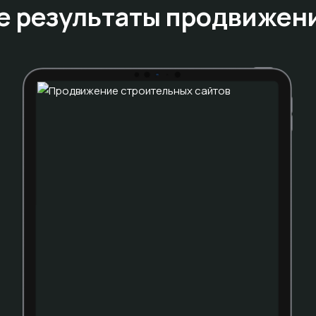
е результаты
продвижен