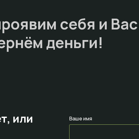
проявим себя и Вас
ернём деньги!
т,
или
Ваше имя