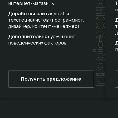
профессиональный
интернет-магазины
Т
и
Доработки сайта:
до 30 ч.
техспециалистов (программист,
Д
дизайнер, контент-менеджер)
т
д
Дополнительно:
улучшение
поведенческих факторов
п
Получить предложение