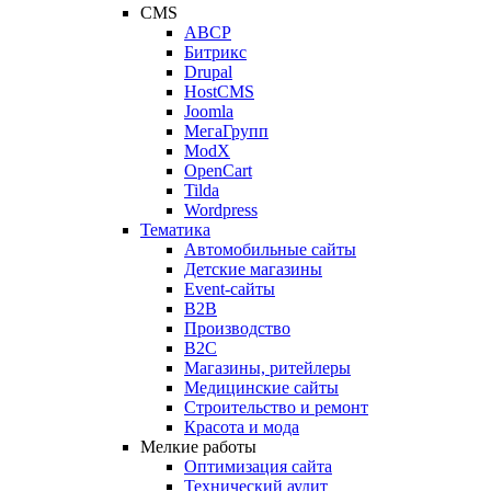
CMS
ABCP
Битрикс
Drupal
HostCMS
Joomla
МегаГрупп
ModX
OpenCart
Tilda
Wordpress
Тематика
Автомобильные сайты
Детские магазины
Event-сайты
B2B
Производство
B2C
Магазины, ритейлеры
Медицинские сайты
Строительство и ремонт
Красота и мода
Мелкие работы
Оптимизация сайта
Технический аудит