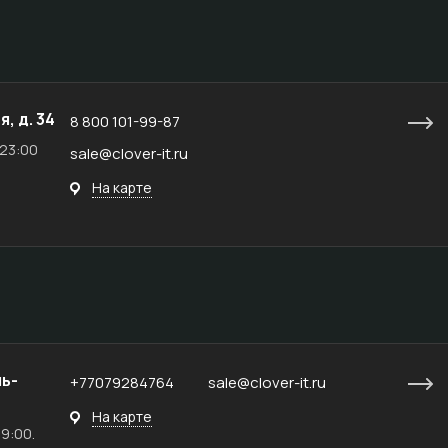
я, д. 34
8 800 101-99-87
 23:00
sale@clover-it.ru
На карте
ль-
+77079284764
sale@clover-it.ru
На карте
19:00.