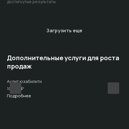
достигнутые результаты.
Загрузить еще
Дополнительные услуги для роста
продаж
Аудит юзабилити
Ре
10.000 ₽
По
Подробнее