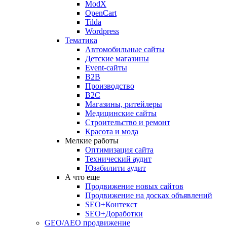
ModX
OpenCart
Tilda
Wordpress
Тематика
Автомобильные сайты
Детские магазины
Event-сайты
B2B
Производство
B2C
Магазины, ритейлеры
Медицинские сайты
Строительство и ремонт
Красота и мода
Мелкие работы
Оптимизация сайта
Технический аудит
Юзабилити аудит
А что еще
Продвижение новых сайтов
Продвижение на досках объявлений
SEO+Контекст
SEO+Доработки
GEO/AEO продвижение