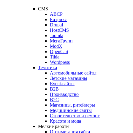
CMS
ABCP
Битрикс
Drupal
HostCMS
Joomla
МегаГрупп
ModX
OpenCart
Tilda
Wordpress
Тематика
Автомобильные сайты
Детские магазины
Event-сайты
B2B
Производство
B2C
Магазины, ритейлеры
Медицинские сайты
Строительство и ремонт
Красота и мода
Мелкие работы
Оптимизация сайта