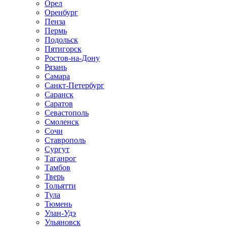
Орел
Оренбург
Пенза
Пермь
Подольск
Пятигорск
Ростов-на-Дону
Рязань
Самара
Санкт-Петербург
Саранск
Саратов
Севастополь
Смоленск
Сочи
Ставрополь
Сургут
Таганрог
Тамбов
Тверь
Тольятти
Тула
Тюмень
Улан-Удэ
Ульяновск