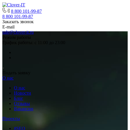
8 800 101-99-87
8 800 101-99-87
Заказать звонок
E-mail
sale@clover-it.ru
Режим работы
График работы: с 11:00 до 23:00
Подать заявку
О нас
О нас
Новости
Блог
Отзывы
Вакансии
Проекты
#SEO