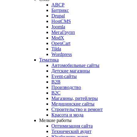
ABCP
Битрикс
Drupal
HostCMS
Joomla
МегаГрупп
ModX
OpenCart
Tilda
Wordpress
Тематика
Автомобильные сайты
Детские магазины
Event-сайты
B2B
Производство
B2C
Магазины, ритейлеры
Медицинские сайты
Строительство и ремонт
Красота и мода
Мелкие работы
Оптимизация сайта
Технический аудит
Юзабилити аудит