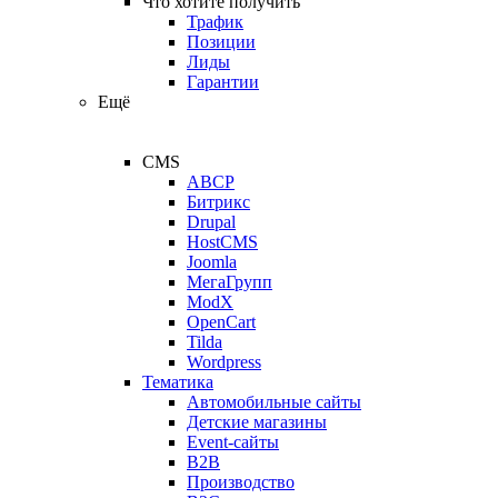
Что хотите получить
Трафик
Позиции
Лиды
Гарантии
Ещё
CMS
ABCP
Битрикс
Drupal
HostCMS
Joomla
МегаГрупп
ModX
OpenCart
Tilda
Wordpress
Тематика
Автомобильные сайты
Детские магазины
Event-сайты
B2B
Производство