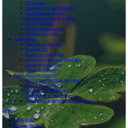
3D дизайн
Графическое оформление
Адаптивный дизайн
Индивидуальный дизайн
UI‑UX дизайн
Прототипирование
Дизайн под ключ
Аналитика
Анализ конверсии
Анализ ЦА
Комплексный аудит
Аудит контекстной рекламы
Технический аудит
Аудит юзабилити
Комплексные услуги
SEO и контекстная реклама
SEO и доработки
Контекст и доработки
Разработка и продвижение
Разработка и контекстная реклама
Цены
Маркетинг
Специалисты