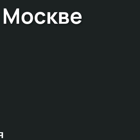
 Москве
я