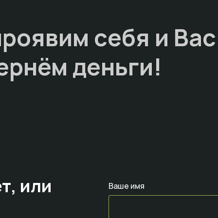
проявим себя и Вас
ернём деньги!
т,
или
Ваше имя