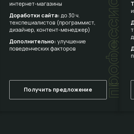
профессиональный
интернет-магазины
Т
и
Доработки сайта:
до 30 ч.
техспециалистов (программист,
Д
дизайнер, контент-менеджер)
т
д
Дополнительно:
улучшение
поведенческих факторов
п
Получить предложение