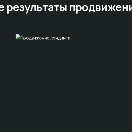
е результаты
продвижен