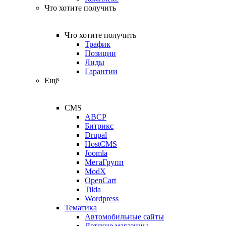
Что хотите получить
Что хотите получить
Трафик
Позиции
Лиды
Гарантии
Ещё
CMS
ABCP
Битрикс
Drupal
HostCMS
Joomla
МегаГрупп
ModX
OpenCart
Tilda
Wordpress
Тематика
Автомобильные сайты
Детские магазины