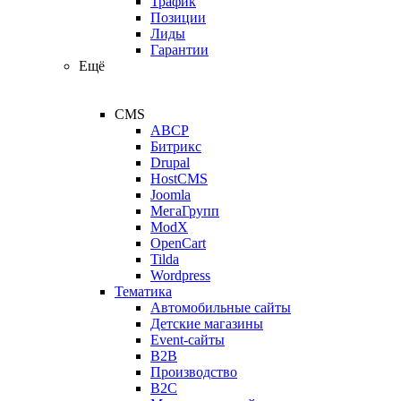
Трафик
Позиции
Лиды
Гарантии
Ещё
CMS
ABCP
Битрикс
Drupal
HostCMS
Joomla
МегаГрупп
ModX
OpenCart
Tilda
Wordpress
Тематика
Автомобильные сайты
Детские магазины
Event-сайты
B2B
Производство
B2C