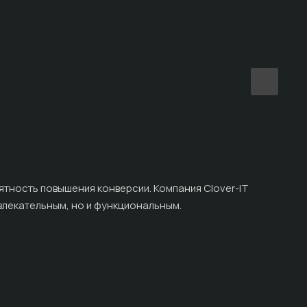
Инд
Под
оятность повышения конверсии. Компания Clover-IT
ивлекательным, но и функциональным.