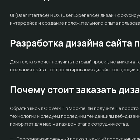
UI (User Interface) и UX (User Experience) дизайн фокус
интерфейса и создание положительного опыта пользоват
Разработка дизайна сайта 
Для тех, кто хочет получить готовый проект, не вникая в
создания сайта - от проектирования дизайн-концепции до
Почему стоит заказать дизай
Обратившись в Clover-IT в Москве, вы получите не прос
технологии и следуем последним тенденциям веб-дизайна
приоритет для нас на каждом этапе сотрудничества.
Персонализированный подход: каждый проект уникал