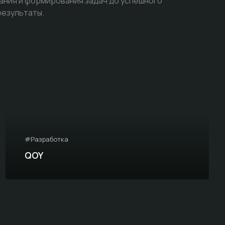
ания и формирования задач до успешного
результаты.
#Разработка
QOY