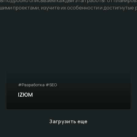
 подробно описываем каждый этап работы: от планиров
шими проектами, изучите их особенности и достигнутые 
#Разработка #SEO
IZЮМ
Загрузить еще