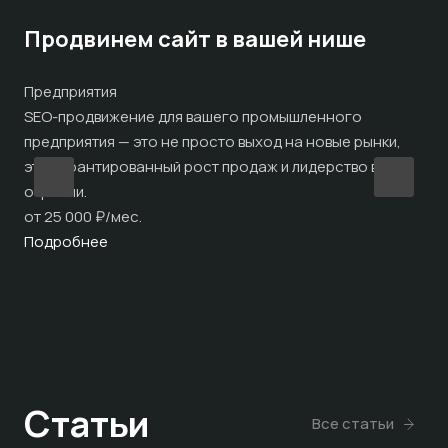
Продвинем сайт в вашей нише
Предприятия
Фа
SEO-продвижение для вашего промышленного
Пре
предприятия — это не просто выход на новые рынки,
каж
это гарантированный рост продаж и лидерство в
ваш
отрасли.
от 
от 25 000 ₽/мес.
По
Подробнее
Статьи
Все статьи