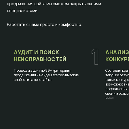
продвижения сайта мы сможем закрыть своими
специалистами.
Работать с нами просто и комфортно.
1
АУДИТ И ПОИСК
АНАЛИЗ
НЕИСПРАВНОСТЕЙ
КОНКУР
Проведём аудит по 99+ критериям
Составим крат
продвижения и найдём все технические
текущие резул
слабости вашего сайта.
ваших конкур
возможности к
продвижения.
оценим возмо
ними.