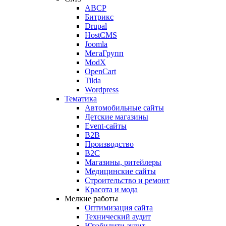
ABCP
Битрикс
Drupal
HostCMS
Joomla
МегаГрупп
ModX
OpenCart
Tilda
Wordpress
Тематика
Автомобильные сайты
Детские магазины
Event-сайты
B2B
Производство
B2C
Магазины, ритейлеры
Медицинские сайты
Строительство и ремонт
Красота и мода
Мелкие работы
Оптимизация сайта
Технический аудит
Юзабилити аудит