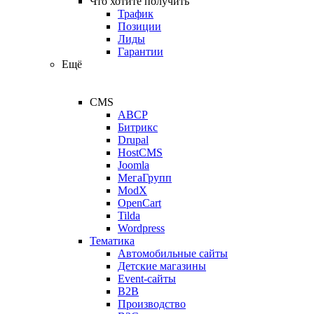
Что хотите получить
Трафик
Позиции
Лиды
Гарантии
Ещё
CMS
ABCP
Битрикс
Drupal
HostCMS
Joomla
МегаГрупп
ModX
OpenCart
Tilda
Wordpress
Тематика
Автомобильные сайты
Детские магазины
Event-сайты
B2B
Производство