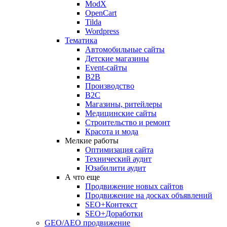
ModX
OpenCart
Tilda
Wordpress
Тематика
Автомобильные сайты
Детские магазины
Event-сайты
B2B
Производство
B2C
Магазины, ритейлеры
Медицинские сайты
Строительство и ремонт
Красота и мода
Мелкие работы
Оптимизация сайта
Технический аудит
Юзабилити аудит
А что еще
Продвижение новых сайтов
Продвижение на досках объявлений
SEO+Контекст
SEO+Доработки
GEO/AEO продвижение