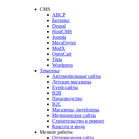
CMS
ABCP
Битрикс
Drupal
HostCMS
Joomla
МегаГрупп
ModX
OpenCart
Tilda
Wordpress
Тематика
Автомобильные сайты
Детские магазины
Event-сайты
B2B
Производство
B2C
Магазины, ритейлеры
Медицинские сайты
Строительство и ремонт
Красота и мода
Мелкие работы
Оптимизация сайта