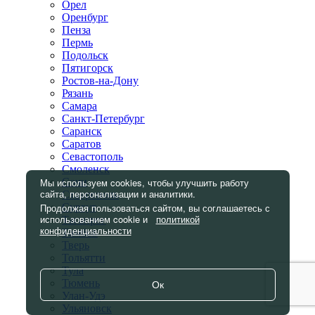
Орел
Оренбург
Пенза
Пермь
Подольск
Пятигорск
Ростов-на-Дону
Рязань
Самара
Санкт-Петербург
Саранск
Саратов
Севастополь
Смоленск
Мы используем cookies, чтобы улучшить работу
Сочи
сайта, персонализации и аналитики.
Ставрополь
Продолжая пользоваться сайтом, вы соглашаетесь с
Сургут
использованием cookie и
политикой
Таганрог
конфиденциальности
Тамбов
Тверь
Тольятти
Тула
Тюмень
Ок
Улан-Удэ
Ульяновск